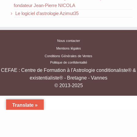
fondateur Jean-Pierre NICOLA
Le logiciel d’astrologie Azimut35
Nous contacter
Mentions légales
Conditions Générales de Ventes
Politique de confidentalité
CEFAE : Centre de Formation à l'Astrologie conditionaliste® &
existentialiste® - Bretagne - Vannes
© 2013-2025
Translate »
·
Formation à l'Astrologie Existentialiste & Conditionaliste - Cours oraux et par
correspondance -Bretagne
·
Conçu avec
Customizr Pro
·