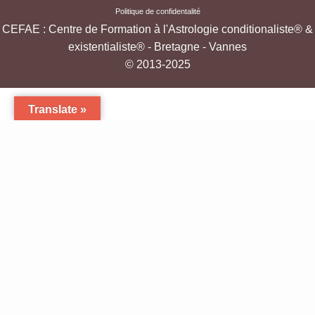
Politique de confidentalité
CEFAE : Centre de Formation à l'Astrologie conditionaliste® &
existentialiste® - Bretagne - Vannes
© 2013-2025
Translate »
·
Formation à l'Astrologie Existentialiste & Conditionaliste - Cours oraux et par
correspondance -Bretagne
·
Conçu avec
Customizr Pro
·