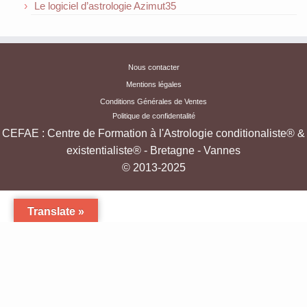
Le logiciel d’astrologie Azimut35
Nous contacter
Mentions légales
Conditions Générales de Ventes
Politique de confidentalité
CEFAE : Centre de Formation à l'Astrologie conditionaliste® &
existentialiste® - Bretagne - Vannes
© 2013-2025
Translate »
·
Formation à l'Astrologie Existentialiste & Conditionaliste - Cours oraux et par
correspondance -Bretagne
·
Conçu avec
Customizr Pro
·