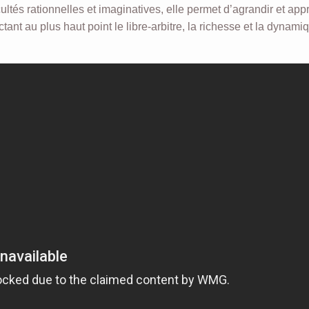
ltés rationnelles et imaginatives, elle permet d’agrandir et app
tant au plus haut point le libre-arbitre, la richesse et la dynami