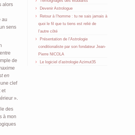
Témoignages des étudiants
 alors
Devenir Astrologue
Retour à l’homme : tu ne sais jamais à
e au
quoi le fil que tu tiens est relié de
 un sens
l’autre côté
Présentation de l’Astrologie
n
conditionaliste par son fondateur Jean-
 entre
Pierre NICOLA
emple de
Le logiciel d’astrologie Azimut35
 maxime
st en
une clef
 et
érieur ».
lle des
ns à mon
logiques