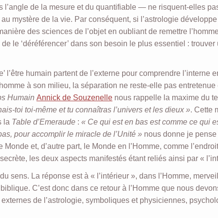
angle de la mesure et du quantifiable — ne risquent-elles pas
au mystère de la vie. Par conséquent, si l’astrologie développe
anière des sciences de l’objet en oubliant de remettre l’homm
i de le ‘déréférencer’ dans son besoin le plus essentiel : trouver
’ l’être humain partent de l’externe pour comprendre l’interne e
l’homme à son milieu, la séparation ne reste-elle pas entretenue
ps Humain
Annick de Souzenelle
nous rappelle la maxime du t
ais-toi toi-même et tu connaîtras l’univers et les dieux »
. Cette
s la
Table d’Emeraude
:
« Ce qui est en bas est comme ce qui e
bas, pour accomplir le miracle de l’Unité »
nous donne je pense 
e Monde et, d’autre part, le Monde en l’Homme, comme l’endroit
crète, les deux aspects manifestés étant reliés ainsi par « l’int
u sens. La réponse est à « l’intérieur », dans l’Homme, mervei
on biblique. C’est donc dans ce retour à l’Homme que nous devo
t externes de l’astrologie, symboliques et physiciennes, psycho