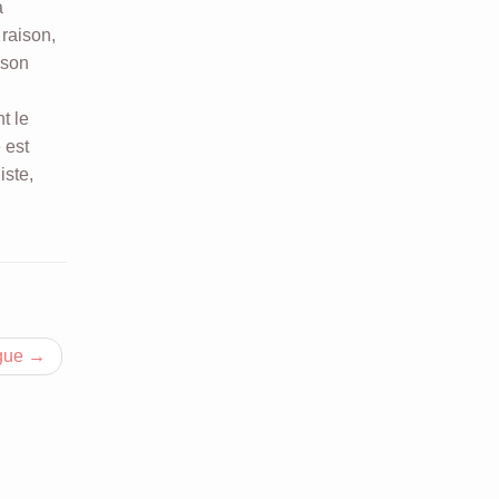
à
 raison,
 son
nt le
 est
iste,
ogue
→