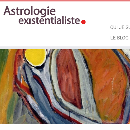
QUI JE S
LE BLOG
Skip
to
content