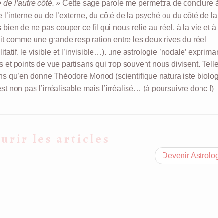
é de l’autre côté. »
Cette sage parole me permettra de conclure 
e l’interne ou de l’externe, du côté de la psyché ou du côté de la
en de ne pas couper ce fil qui nous relie au réel, à la vie et à
it comme une grande respiration entre les deux rives du réel
ualitatif, le visible et l’invisible…), une astrologie ’nodale’ exprima
 et points de vue partisans qui trop souvent nous divisent. Telle
 qu’en donne Théodore Monod (scientifique naturaliste biolog
est non pas l’irréalisable mais l’irréalisé… (à poursuivre donc !)
urir les articles
Devenir Astrol