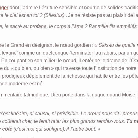
nger
dont j’admire l’écriture sensible et nourrie de solides tradit
 le ciel est en toi ? (Silesius)
. Je ne résiste pas au plaisir de la 
ble, le sacré au profane, le corps à l’âme ? Par mille fils emmêlés
e le Grand en désignant le nœud gordien :
« Sais-tu de quelle
la texane’ comme un quelconque ’terminator’ au rabais, par un g
 ! En coupant en son milieu le nœud, il entérine le drame de l’Oc
sme du « ou bien, ou bien » qui traverse toute l’institution de notre
le prodigieux déploiement de la richesse qui habite entre les pôl
onde moderne est né.
mentaire talmudique, Dieu porte dans la nuque quand Moïse l
st linéaire, ni causal, ni prévisible. Le nœud nous dit : prends
e coûterait cher, te ferait rater les plus grands rendez-vous.
Tu n
e côté
(c’est moi qui souligne). A l’autre bout. »