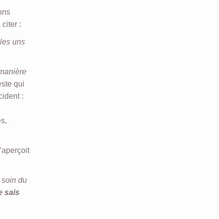
ions
citer :
 les uns
 manière
este qui
cident :
es,
’aperçoit
 soin du
e sais