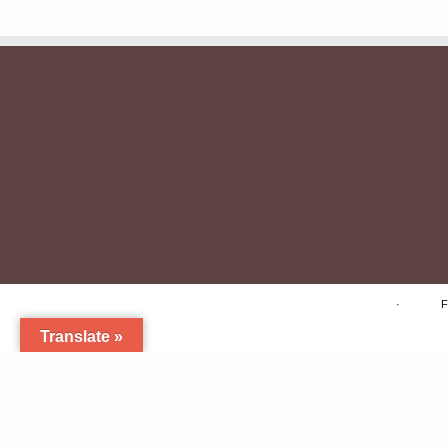
·
F
Translate »