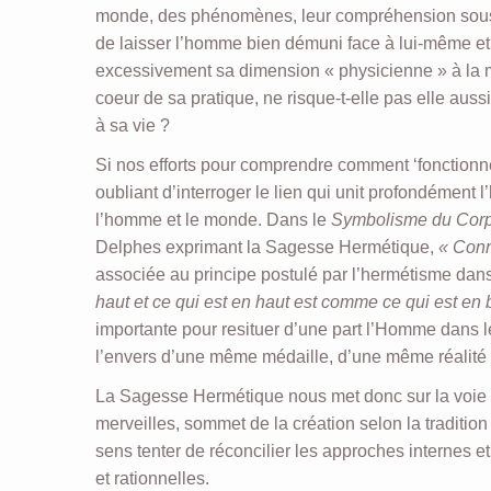
monde, des phénomènes, leur compréhension sous l’
de laisser l’homme bien démuni face à lui-même et 
excessivement sa dimension « physicienne » à la m
coeur de sa pratique, ne risque-t-elle pas elle auss
à sa vie ?
Si nos efforts pour comprendre comment ‘fonctionne
oubliant d’interroger le lien qui unit profondément 
l’homme et le monde. Dans le
Symbolisme du Cor
Delphes exprimant la Sagesse Hermétique,
« Conn
associée au principe postulé par l’hermétisme dan
haut et ce qui est en haut est comme ce qui est en 
importante pour resituer d’une part l’Homme dans l
l’envers d’une même médaille, d’une même réalité se
La Sagesse Hermétique nous met donc sur la voie d
merveilles, sommet de la création selon la traditi
sens tenter de réconcilier les approches internes e
et rationnelles.