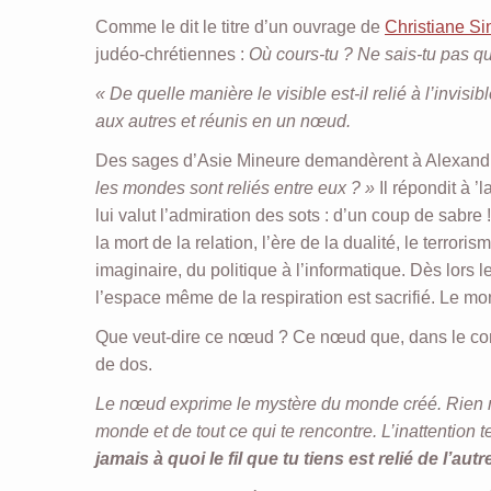
Comme le dit le titre d’un ouvrage de
Christiane Si
judéo-chrétiennes :
Où cours-tu ? Ne sais-tu pas que
« De quelle manière le visible est-il relié à l’invisi
aux autres et réunis en un nœud.
Des sages d’Asie Mineure demandèrent à Alexandr
les mondes sont reliés entre eux ? »
Il répondit à ’
lui valut l’admiration des sots : d’un coup de sabre
la mort de la relation, l’ère de la dualité, le terrori
imaginaire, du politique à l’informatique. Dès lors 
l’espace même de la respiration est sacrifié. Le m
Que veut-dire ce nœud ? Ce nœud que, dans le com
de dos.
Le nœud exprime le mystère du monde créé. Rien n’e
monde et de tout ce qui te rencontre. L’inattention t
jamais à quoi le fil que tu tiens est relié de l’autr