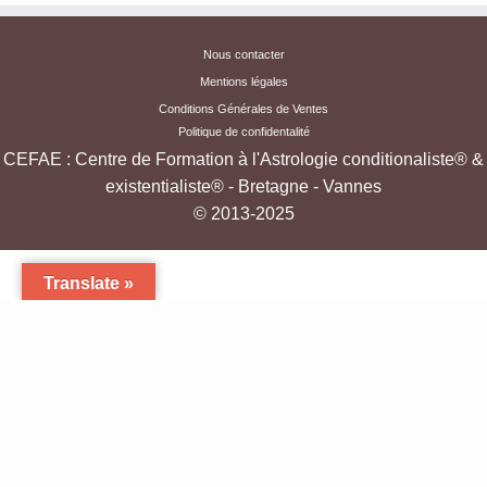
Nous contacter
Mentions légales
Conditions Générales de Ventes
Politique de confidentalité
CEFAE : Centre de Formation à l'Astrologie conditionaliste® &
existentialiste® - Bretagne - Vannes
© 2013-2025
Translate »
·
Formation à l'Astrologie Existentialiste & Conditionaliste - Cours oraux et par
correspondance -Bretagne
·
Conçu avec
Customizr Pro
·