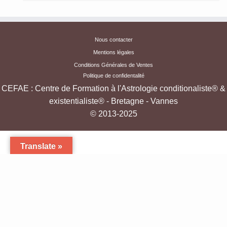
Nous contacter
Mentions légales
Conditions Générales de Ventes
Politique de confidentalité
CEFAE : Centre de Formation à l'Astrologie conditionaliste® &
existentialiste® - Bretagne - Vannes
© 2013-2025
Translate »
·
Formation à l'Astrologie Existentialiste & Conditionaliste - Cours oraux et par
correspondance -Bretagne
·
Conçu avec
Customizr Pro
·